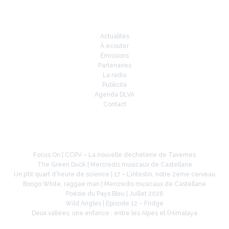
Infos
Actualités
À écouter
Émissions
Partenaires
La radio
Publicité
Agenda DLVA
Contact
À la une
Focus On | CCPV – La nouvelle déchèterie de Tavernes
The Green Duck | Mercredis musicaux de Castellane
Un p’tit quart d’heure de science | 17 – L’intestin, notre 2ème cerveau
Bongo White, raggae man | Mercredis musicaux de Castellane
Poésie du Pays Bleu | Juillet 2026
Wild Angles | Episode 12 – Fridge
Deux vallées, une enfance : entre les Alpes et l’Himalaya