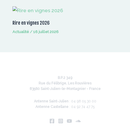
Rire en vignes 2026
Actualité
/
16 juillet 2026
B.P.2 349
Rue du Félibrige, Les Rouvières
83560 Saint-Julien-le-Montagnier - France
Antenne Saint-Julien
: 04 98 05 30 00
Antenne Castellane
: 04 92 74 47 75