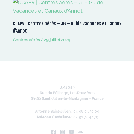
CCAPV | Centres aérés – J6 – Guide Vacances et Canaux
d’Annot
Centres aérés
/
29 juillet 2024
B.P.2 349
Rue du Félibrige, Les Rouvières
83560 Saint-Julien-le-Montagnier - France
Antenne Saint-Julien
: 04 98 05 30 00
Antenne Castellane
: 04 92 74 47 75