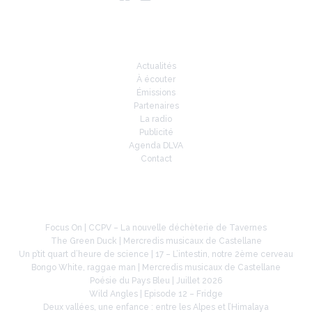
Infos
Actualités
À écouter
Émissions
Partenaires
La radio
Publicité
Agenda DLVA
Contact
À la une
Focus On | CCPV – La nouvelle déchèterie de Tavernes
The Green Duck | Mercredis musicaux de Castellane
Un p’tit quart d’heure de science | 17 – L’intestin, notre 2ème cerveau
Bongo White, raggae man | Mercredis musicaux de Castellane
Poésie du Pays Bleu | Juillet 2026
Wild Angles | Episode 12 – Fridge
Deux vallées, une enfance : entre les Alpes et l’Himalaya