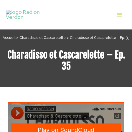
Aller
au
Mai
contenu
Men
Accueil
Charadisso et Cascarelette
Charadisso et Cascarelette – Ep. 35
Charadisso et Cascarelette – Ep.
35