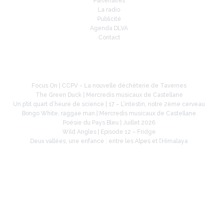
Partenaires
La radio
Publicité
Agenda DLVA
Contact
À la une
Focus On | CCPV – La nouvelle déchèterie de Tavernes
The Green Duck | Mercredis musicaux de Castellane
Un p’tit quart d’heure de science | 17 – L’intestin, notre 2ème cerveau
Bongo White, raggae man | Mercredis musicaux de Castellane
Poésie du Pays Bleu | Juillet 2026
Wild Angles | Episode 12 – Fridge
Deux vallées, une enfance : entre les Alpes et l’Himalaya
Retrouvez-nous sur