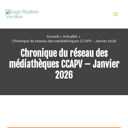
Aller
au
Mai
contenu
Men
Accueil
Actualité
Chronique du réseau des médiathèques CCAPV – Janvier 2026
Chronique du réseau des
médiathèques CCAPV – Janvier
2026