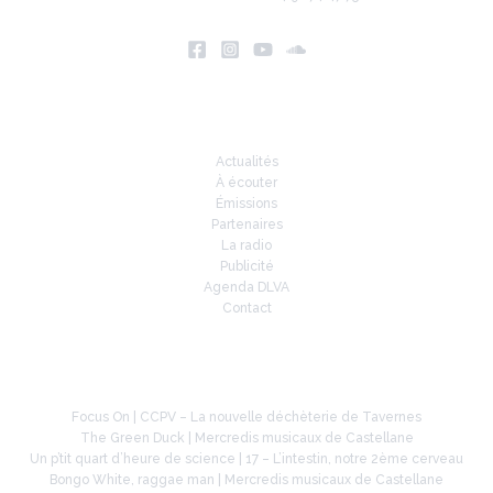
Infos
Actualités
À écouter
Émissions
Partenaires
La radio
Publicité
Agenda DLVA
Contact
À la une
Focus On | CCPV – La nouvelle déchèterie de Tavernes
The Green Duck | Mercredis musicaux de Castellane
Un p’tit quart d’heure de science | 17 – L’intestin, notre 2ème cerveau
Bongo White, raggae man | Mercredis musicaux de Castellane