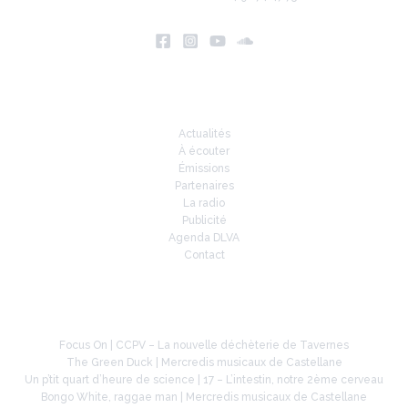
Infos
Actualités
À écouter
Émissions
Partenaires
La radio
Publicité
Agenda DLVA
Contact
À la une
Focus On | CCPV – La nouvelle déchèterie de Tavernes
The Green Duck | Mercredis musicaux de Castellane
Un p’tit quart d’heure de science | 17 – L’intestin, notre 2ème cerveau
Bongo White, raggae man | Mercredis musicaux de Castellane