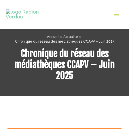
Aller
au
Mai
contenu
Men
Accueil
Actualité
Chronique du réseau des médiathèques CCAPV – Juin 2025
Chronique du réseau des
médiathèques CCAPV – Juin
2025