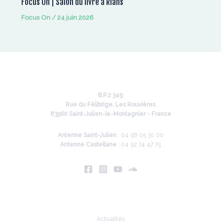
Focus On | Salon du livre à Rians
Focus On
/
24 juin 2026
B.P.2 349
Rue du Félibrige, Les Rouvières
83560 Saint-Julien-le-Montagnier - France
Antenne Saint-Julien
: 04 98 05 30 00
Antenne Castellane
: 04 92 74 47 75
Infos
Actualités