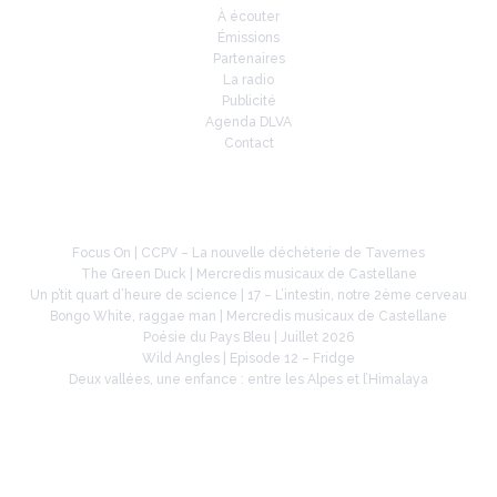
À écouter
Émissions
Partenaires
La radio
Publicité
Agenda DLVA
Contact
À la une
Focus On | CCPV – La nouvelle déchèterie de Tavernes
The Green Duck | Mercredis musicaux de Castellane
Un p’tit quart d’heure de science | 17 – L’intestin, notre 2ème cerveau
Bongo White, raggae man | Mercredis musicaux de Castellane
Poésie du Pays Bleu | Juillet 2026
Wild Angles | Episode 12 – Fridge
Deux vallées, une enfance : entre les Alpes et l’Himalaya
Retrouvez-nous sur