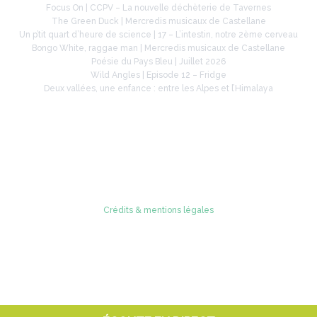
Focus On | CCPV – La nouvelle déchèterie de Tavernes
The Green Duck | Mercredis musicaux de Castellane
Un p’tit quart d’heure de science | 17 – L’intestin, notre 2ème cerveau
Bongo White, raggae man | Mercredis musicaux de Castellane
Poésie du Pays Bleu | Juillet 2026
Wild Angles | Episode 12 – Fridge
Deux vallées, une enfance : entre les Alpes et l’Himalaya
Retrouvez-nous sur
Crédits & mentions légales
© 2005 - 2026 Radio Verdon