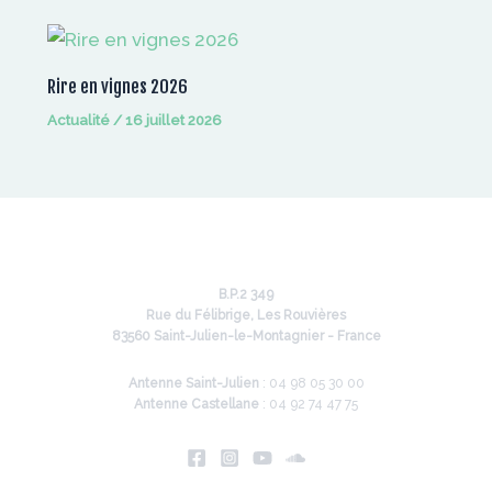
Rire en vignes 2026
Actualité
/
16 juillet 2026
B.P.2 349
Rue du Félibrige, Les Rouvières
83560 Saint-Julien-le-Montagnier - France
Antenne Saint-Julien
: 04 98 05 30 00
Antenne Castellane
: 04 92 74 47 75