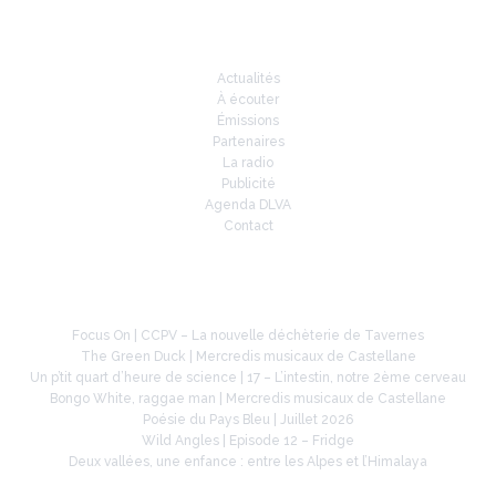
Infos
Actualités
À écouter
Émissions
Partenaires
La radio
Publicité
Agenda DLVA
Contact
À la une
Focus On | CCPV – La nouvelle déchèterie de Tavernes
The Green Duck | Mercredis musicaux de Castellane
Un p’tit quart d’heure de science | 17 – L’intestin, notre 2ème cerveau
Bongo White, raggae man | Mercredis musicaux de Castellane
Poésie du Pays Bleu | Juillet 2026
Wild Angles | Episode 12 – Fridge
Deux vallées, une enfance : entre les Alpes et l’Himalaya