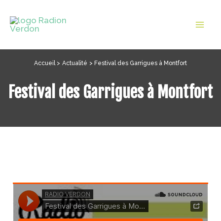
Aller
au
Mai
contenu
Men
Accueil
Actualité
Festival des Garrigues à Montfort
Festival des Garrigues à Montfort