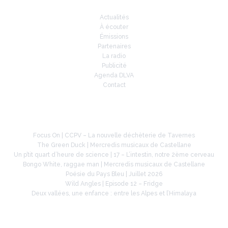
Actualités
À écouter
Émissions
Partenaires
La radio
Publicité
Agenda DLVA
Contact
À la une
Focus On | CCPV – La nouvelle déchèterie de Tavernes
The Green Duck | Mercredis musicaux de Castellane
Un p’tit quart d’heure de science | 17 – L’intestin, notre 2ème cerveau
Bongo White, raggae man | Mercredis musicaux de Castellane
Poésie du Pays Bleu | Juillet 2026
Wild Angles | Episode 12 – Fridge
Deux vallées, une enfance : entre les Alpes et l’Himalaya
Retrouvez-nous sur