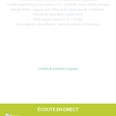
Un p’tit quart d’heure de science | 17 – L’intestin, notre 2ème cerveau
Bongo White, raggae man | Mercredis musicaux de Castellane
Poésie du Pays Bleu | Juillet 2026
Wild Angles | Episode 12 – Fridge
Deux vallées, une enfance : entre les Alpes et l’Himalaya
Retrouvez-nous sur
Crédits & mentions légales
© 2005 - 2026 Radio Verdon
ÉCOUTE EN DIRECT