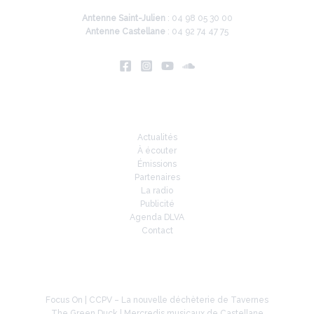
Antenne Saint-Julien
: 04 98 05 30 00
Antenne Castellane
: 04 92 74 47 75
Infos
Actualités
À écouter
Émissions
Partenaires
La radio
Publicité
Agenda DLVA
Contact
À la une
Focus On | CCPV – La nouvelle déchèterie de Tavernes
The Green Duck | Mercredis musicaux de Castellane