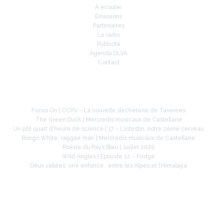
À écouter
Émissions
Partenaires
La radio
Publicité
Agenda DLVA
Contact
À la une
Focus On | CCPV – La nouvelle déchèterie de Tavernes
The Green Duck | Mercredis musicaux de Castellane
Un p’tit quart d’heure de science | 17 – L’intestin, notre 2ème cerveau
Bongo White, raggae man | Mercredis musicaux de Castellane
Poésie du Pays Bleu | Juillet 2026
Wild Angles | Episode 12 – Fridge
Deux vallées, une enfance : entre les Alpes et l’Himalaya
Retrouvez-nous sur