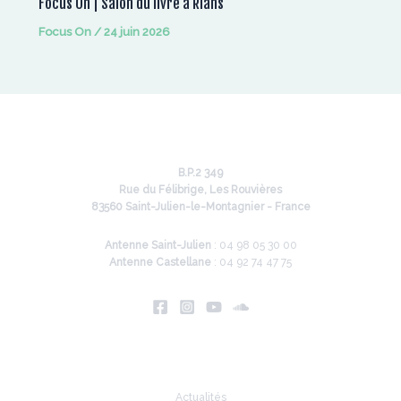
Focus On | Salon du livre à Rians
Focus On
/
24 juin 2026
B.P.2 349
Rue du Félibrige, Les Rouvières
83560 Saint-Julien-le-Montagnier - France
Antenne Saint-Julien
: 04 98 05 30 00
Antenne Castellane
: 04 92 74 47 75
Infos
Actualités