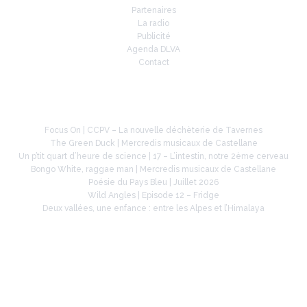
Partenaires
La radio
Publicité
Agenda DLVA
Contact
À la une
Focus On | CCPV – La nouvelle déchèterie de Tavernes
The Green Duck | Mercredis musicaux de Castellane
Un p’tit quart d’heure de science | 17 – L’intestin, notre 2ème cerveau
Bongo White, raggae man | Mercredis musicaux de Castellane
Poésie du Pays Bleu | Juillet 2026
Wild Angles | Episode 12 – Fridge
Deux vallées, une enfance : entre les Alpes et l’Himalaya
Retrouvez-nous sur