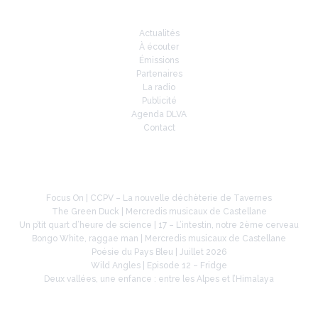
Infos
Actualités
À écouter
Émissions
Partenaires
La radio
Publicité
Agenda DLVA
Contact
À la une
Focus On | CCPV – La nouvelle déchèterie de Tavernes
The Green Duck | Mercredis musicaux de Castellane
Un p’tit quart d’heure de science | 17 – L’intestin, notre 2ème cerveau
Bongo White, raggae man | Mercredis musicaux de Castellane
Poésie du Pays Bleu | Juillet 2026
Wild Angles | Episode 12 – Fridge
Deux vallées, une enfance : entre les Alpes et l’Himalaya