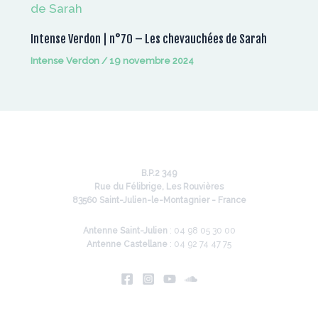
Intense Verdon | n°70 – Les chevauchées de Sarah
Intense Verdon
/
19 novembre 2024
B.P.2 349
Rue du Félibrige, Les Rouvières
83560 Saint-Julien-le-Montagnier - France
Antenne Saint-Julien
: 04 98 05 30 00
Antenne Castellane
: 04 92 74 47 75