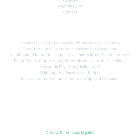
Publicité
Agenda DLVA
Contact
À la une
Focus On | CCPV – La nouvelle déchèterie de Tavernes
The Green Duck | Mercredis musicaux de Castellane
Un p’tit quart d’heure de science | 17 – L’intestin, notre 2ème cerveau
Bongo White, raggae man | Mercredis musicaux de Castellane
Poésie du Pays Bleu | Juillet 2026
Wild Angles | Episode 12 – Fridge
Deux vallées, une enfance : entre les Alpes et l’Himalaya
Retrouvez-nous sur
Crédits & mentions légales
© 2005 - 2026 Radio Verdon