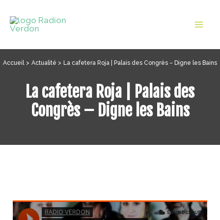
Aller
au
Mai
contenu
Men
Accueil
Actualité
La cafetera Roja | Palais des Congrès – Digne les Bains
La cafetera Roja | Palais des
Congrès – Digne les Bains