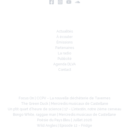
Infos
Actualités
À écouter
Émissions
Partenaires
La radio
Publicité
Agenda DLVA
Contact
À la une
Focus On | CCPV – La nouvelle déchèterie de Tavernes
The Green Duck | Mercredis musicaux de Castellane
Un p’tit quart d’heure de science | 17 – L’intestin, notre 2ème cerveau
Bongo White, raggae man | Mercredis musicaux de Castellane
Poésie du Pays Bleu | Juillet 2026
Wild Angles | Episode 12 – Fridge