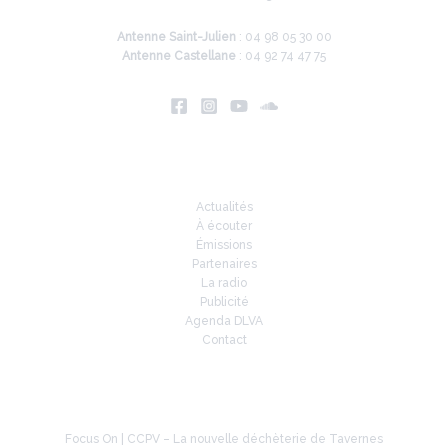
Antenne Saint-Julien
: 04 98 05 30 00
Antenne Castellane
: 04 92 74 47 75
Infos
Actualités
À écouter
Émissions
Partenaires
La radio
Publicité
Agenda DLVA
Contact
À la une
Focus On | CCPV – La nouvelle déchèterie de Tavernes