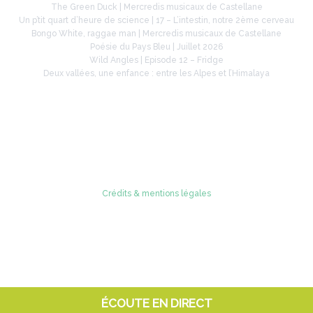
The Green Duck | Mercredis musicaux de Castellane
Un p’tit quart d’heure de science | 17 – L’intestin, notre 2ème cerveau
Bongo White, raggae man | Mercredis musicaux de Castellane
Poésie du Pays Bleu | Juillet 2026
Wild Angles | Episode 12 – Fridge
Deux vallées, une enfance : entre les Alpes et l’Himalaya
Retrouvez-nous sur
Crédits & mentions légales
© 2005 - 2026 Radio Verdon
ÉCOUTE EN DIRECT