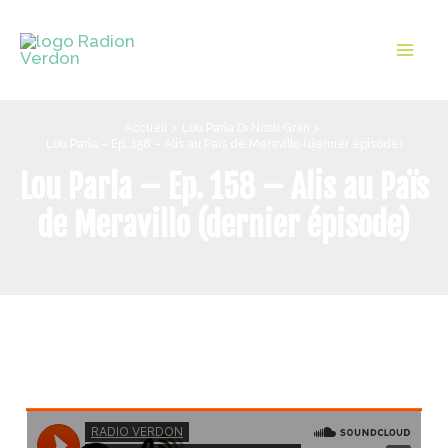
Aller
au
Mai
contenu
Men
Accueil
Lou Parla Di Nosti Gran
Lou Parla – Ep. 158 – Alis au Païs de Meravillo (dernier épisode)
Lou Parla – Ep. 158 – Alis au Païs
de Meravillo (dernier épisode)