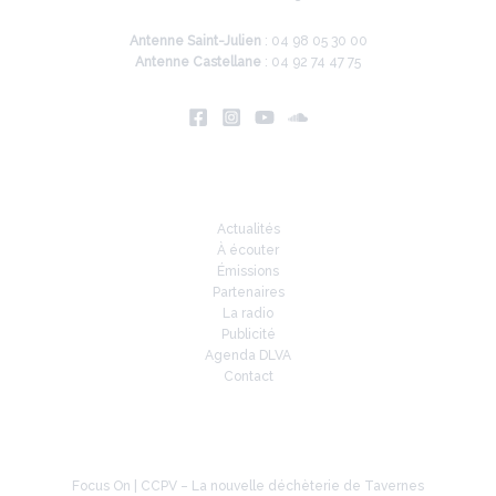
Antenne Saint-Julien
: 04 98 05 30 00
Antenne Castellane
: 04 92 74 47 75
Infos
Actualités
À écouter
Émissions
Partenaires
La radio
Publicité
Agenda DLVA
Contact
À la une
Focus On | CCPV – La nouvelle déchèterie de Tavernes