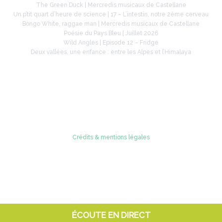
The Green Duck | Mercredis musicaux de Castellane
Un p’tit quart d’heure de science | 17 – L’intestin, notre 2ème cerveau
Bongo White, raggae man | Mercredis musicaux de Castellane
Poésie du Pays Bleu | Juillet 2026
Wild Angles | Episode 12 – Fridge
Deux vallées, une enfance : entre les Alpes et l’Himalaya
Retrouvez-nous sur
Crédits & mentions légales
© 2005 - 2026 Radio Verdon
ÉCOUTE EN DIRECT