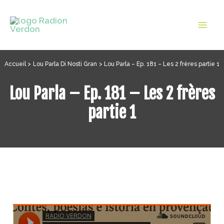
Aller
au
Mai
contenu
Men
Accueil
Lou Parla Di Nosti Gran
Lou Parla – Ep. 181 – Les 2 frères partie 1
Lou Parla – Ep. 181 – Les 2 frères
partie 1