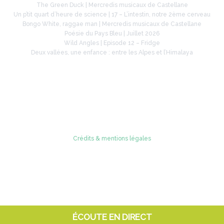
The Green Duck | Mercredis musicaux de Castellane
Un p’tit quart d’heure de science | 17 – L’intestin, notre 2ème cerveau
Bongo White, raggae man | Mercredis musicaux de Castellane
Poésie du Pays Bleu | Juillet 2026
Wild Angles | Episode 12 – Fridge
Deux vallées, une enfance : entre les Alpes et l’Himalaya
Retrouvez-nous sur
Crédits & mentions légales
© 2005 - 2026 Radio Verdon
ÉCOUTE EN DIRECT