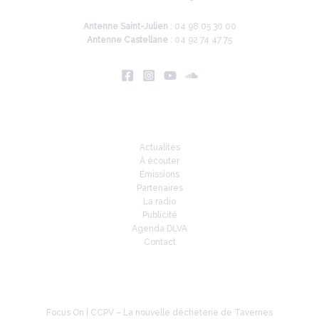
Antenne Saint-Julien
: 04 98 05 30 00
Antenne Castellane
: 04 92 74 47 75
Infos
Actualités
À écouter
Émissions
Partenaires
La radio
Publicité
Agenda DLVA
Contact
À la une
Focus On | CCPV – La nouvelle déchèterie de Tavernes