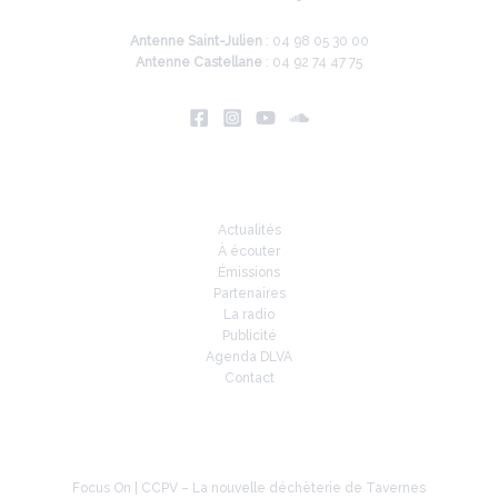
Antenne Saint-Julien
: 04 98 05 30 00
Antenne Castellane
: 04 92 74 47 75
Infos
Actualités
À écouter
Émissions
Partenaires
La radio
Publicité
Agenda DLVA
Contact
À la une
Focus On | CCPV – La nouvelle déchèterie de Tavernes