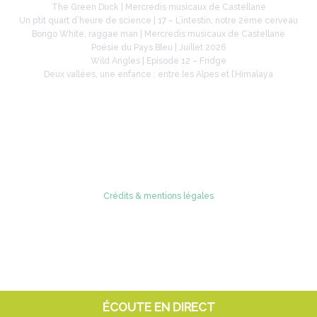
The Green Duck | Mercredis musicaux de Castellane
Un p’tit quart d’heure de science | 17 – L’intestin, notre 2ème cerveau
Bongo White, raggae man | Mercredis musicaux de Castellane
Poésie du Pays Bleu | Juillet 2026
Wild Angles | Episode 12 – Fridge
Deux vallées, une enfance : entre les Alpes et l’Himalaya
Retrouvez-nous sur
Crédits & mentions légales
© 2005 - 2026 Radio Verdon
ÉCOUTE EN DIRECT