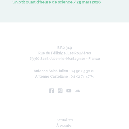
Un p'tit quart d'heure de science
/
25 mars 2026
B.P.2 349
Rue du Félibrige, Les Rouvières
83560 Saint-Julien-le-Montagnier - France
Antenne Saint-Julien
: 04 98 05 30 00
Antenne Castellane
: 04 92 74 47 75
Infos
Actualités
À écouter