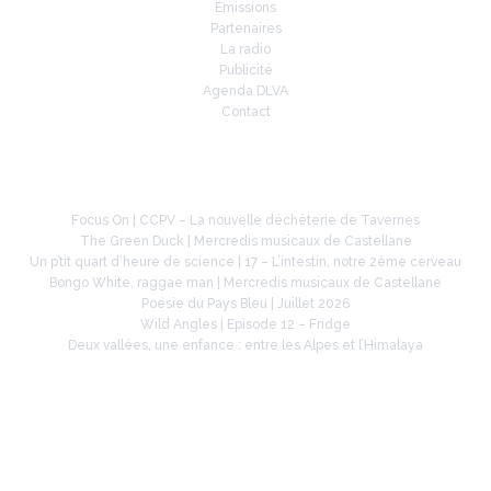
Émissions
Partenaires
La radio
Publicité
Agenda DLVA
Contact
À la une
Focus On | CCPV – La nouvelle déchèterie de Tavernes
The Green Duck | Mercredis musicaux de Castellane
Un p’tit quart d’heure de science | 17 – L’intestin, notre 2ème cerveau
Bongo White, raggae man | Mercredis musicaux de Castellane
Poésie du Pays Bleu | Juillet 2026
Wild Angles | Episode 12 – Fridge
Deux vallées, une enfance : entre les Alpes et l’Himalaya
Retrouvez-nous sur