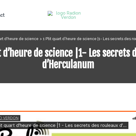
ct
uart d'heure de science
1 P’tit quart d’heure de science |1- Les secrets des 
rt d’heure de science |1- Les secrets 
d’Herculanum