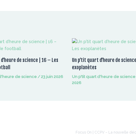
t d’heure de science | 16 – Les
Un p’tit quart d’heure de science
otball
exoplanètes
t d'heure de science
/
23 juin 2026
Un p'tit quart d'heure de science
2026
À la une
Focus On | CCPV – La nouvelle dé