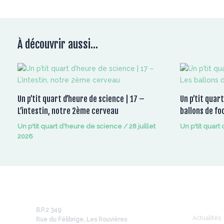
À découvrir aussi...
Un p’tit quart d’heure de science | 17 –
Un p’tit quar
L’intestin, notre 2ème cerveau
ballons de fo
Un p'tit quart d'heure de science
/
28 juillet
Un p'tit quar
2026
Infos
B.P.2 349
Actualités
Rue du Félibrige, Les Rouvières