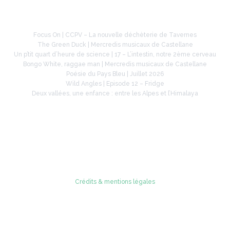
À la une
Focus On | CCPV – La nouvelle déchèterie de Tavernes
The Green Duck | Mercredis musicaux de Castellane
Un p’tit quart d’heure de science | 17 – L’intestin, notre 2ème cerveau
Bongo White, raggae man | Mercredis musicaux de Castellane
Poésie du Pays Bleu | Juillet 2026
Wild Angles | Episode 12 – Fridge
Deux vallées, une enfance : entre les Alpes et l’Himalaya
Retrouvez-nous sur
Crédits & mentions légales
© 2005 - 2026 Radio Verdon