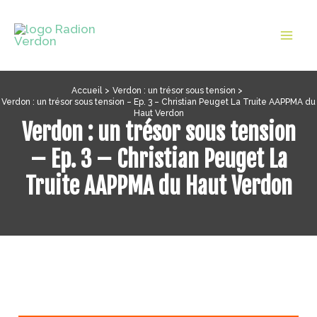
Aller
au
Mai
contenu
Men
Accueil
Verdon : un trésor sous tension
Verdon : un trésor sous tension – Ep. 3 – Christian Peuget La Truite AAPPMA du
Haut Verdon
Verdon : un trésor sous tension
– Ep. 3 – Christian Peuget La
Truite AAPPMA du Haut Verdon