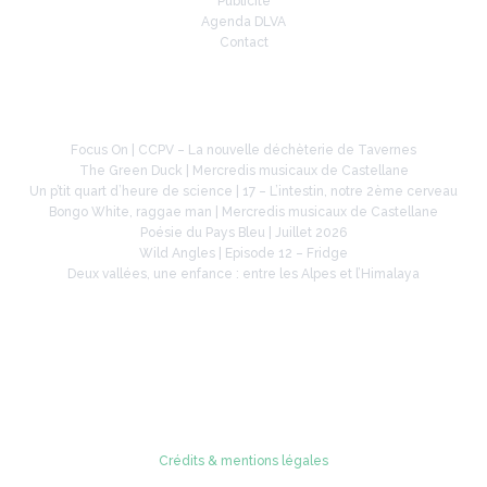
Publicité
Agenda DLVA
Contact
À la une
Focus On | CCPV – La nouvelle déchèterie de Tavernes
The Green Duck | Mercredis musicaux de Castellane
Un p’tit quart d’heure de science | 17 – L’intestin, notre 2ème cerveau
Bongo White, raggae man | Mercredis musicaux de Castellane
Poésie du Pays Bleu | Juillet 2026
Wild Angles | Episode 12 – Fridge
Deux vallées, une enfance : entre les Alpes et l’Himalaya
Retrouvez-nous sur
Crédits & mentions légales
© 2005 - 2026 Radio Verdon