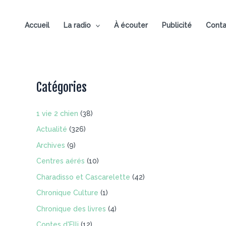
Aller
au
Accueil
La radio
À écouter
Publicité
Conta
contenu
Catégories
1 vie 2 chien
(38)
Actualité
(326)
Archives
(9)
Centres aérés
(10)
Charadisso et Cascarelette
(42)
Chronique Culture
(1)
Chronique des livres
(4)
Contes d'Elli
(12)