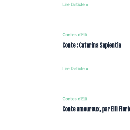
Conte
Lire l’article »
:
Nani
Rosette
Contes d'Elli
Conte : Catarina Sapientia
Conte
Lire l’article »
:
Catarina
Sapientia
Contes d'Elli
Conte amoureux, par Elli Flori