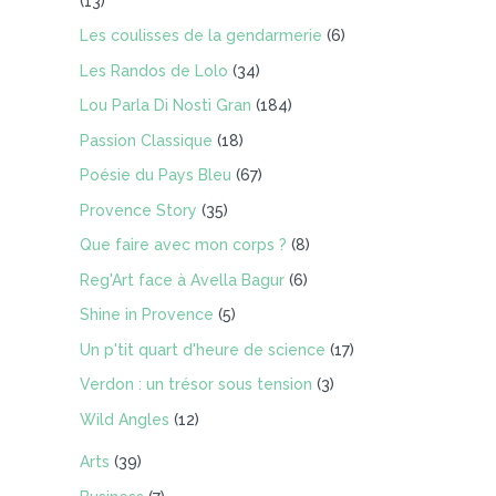
(13)
Les coulisses de la gendarmerie
(6)
Les Randos de Lolo
(34)
Lou Parla Di Nosti Gran
(184)
Passion Classique
(18)
Poésie du Pays Bleu
(67)
Provence Story
(35)
Que faire avec mon corps ?
(8)
Reg'Art face à Avella Bagur
(6)
Shine in Provence
(5)
Un p'tit quart d'heure de science
(17)
Verdon : un trésor sous tension
(3)
Wild Angles
(12)
Arts
(39)