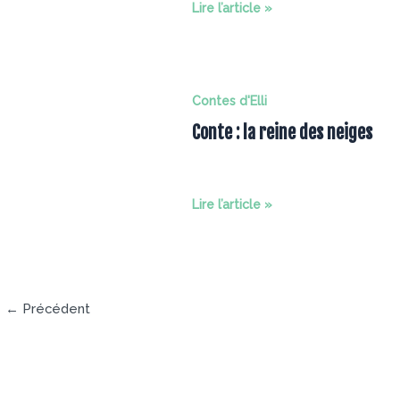
Conte
Lire l’article »
amoureux,
par
Elli
Floridia
Contes d'Elli
Conte : la reine des neiges
Conte
Lire l’article »
:
la
reine
des
neiges
←
Précédent