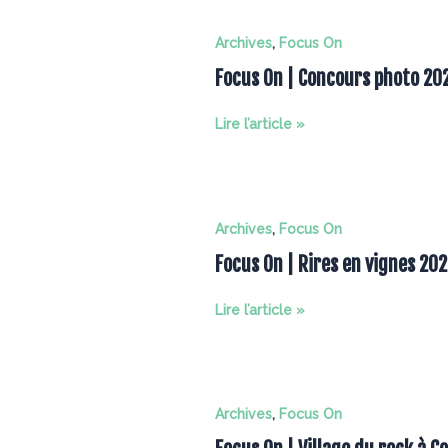
lavande
à
Archives
,
Focus On
Barrême
Focus On | Concours photo 20
Focus
Lire l’article »
On
|
Concours
photo
Archives
,
Focus On
2025
Focus On | Rires en vignes 20
du
Rotary
Club
Focus
Lire l’article »
–
On
Gréoux
|
Val
Rires
de
en
Archives
,
Focus On
Durance
vignes
2025