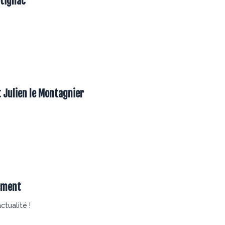
otignac
t Julien le Montagnier
ement
ctualité !