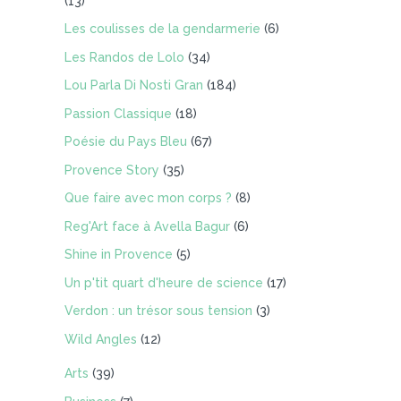
(13)
Les coulisses de la gendarmerie
(6)
Les Randos de Lolo
(34)
Lou Parla Di Nosti Gran
(184)
Passion Classique
(18)
Poésie du Pays Bleu
(67)
Provence Story
(35)
Que faire avec mon corps ?
(8)
Reg'Art face à Avella Bagur
(6)
Shine in Provence
(5)
Un p'tit quart d'heure de science
(17)
Verdon : un trésor sous tension
(3)
Wild Angles
(12)
Arts
(39)