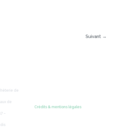
Suivant
→
Retrouvez-nous sur
chèterie de
caux de
Crédits & mentions légales
© 2005 - 2026 Radio Verdon
17 –
dis