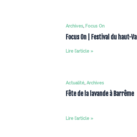
On
|
Foire
à
Archives
,
Focus On
la
Focus On | Festival du haut-
saucisse
au
Val
Focus
Lire l’article »
On
|
Festival
du
Actualité
,
Archives
haut-
Fête de la lavande à Barrême
Var
de
musique
de
Fête
Lire l’article »
chambre
de
la