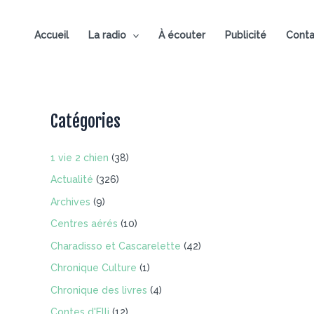
Aller
au
Accueil
La radio
À écouter
Publicité
Conta
contenu
Catégories
1 vie 2 chien
(38)
Actualité
(326)
Archives
(9)
Centres aérés
(10)
Charadisso et Cascarelette
(42)
Chronique Culture
(1)
Chronique des livres
(4)
Contes d'Elli
(12)