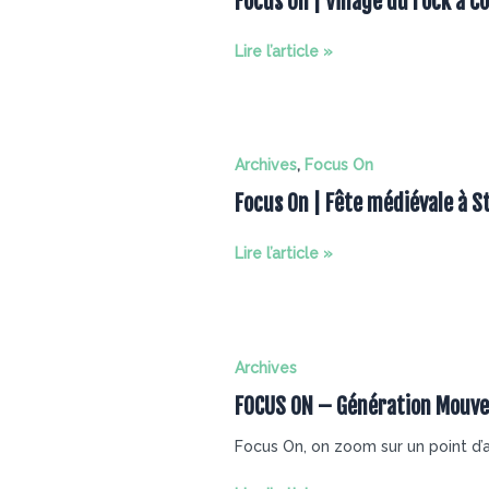
Focus On | Village du rock à C
Focus
Lire l’article »
On
|
Village
du
Archives
,
Focus On
rock
Focus On | Fête médiévale à S
à
Cotignac
Focus
Lire l’article »
On
|
Fête
médiévale
Archives
à
FOCUS ON – Génération Mouv
St
Julien
Focus On, on zoom sur un point d’a
le
Montagnier