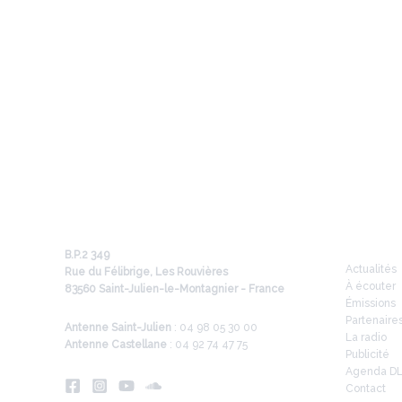
Infos
B.P.2 349
Actualités
Rue du Félibrige, Les Rouvières
À écouter
83560 Saint-Julien-le-Montagnier - France
Émissions
Partenaire
Antenne Saint-Julien
: 04 98 05 30 00
La radio
Antenne Castellane
: 04 92 74 47 75
Publicité
Agenda D
Contact