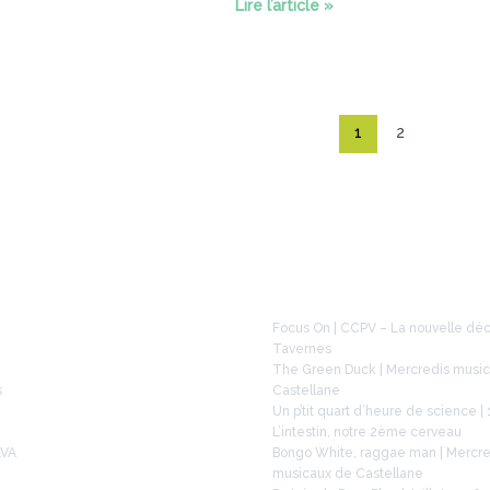
FOCUS
Lire l’article »
ON
–
Génération
Mouvement
1
2
À la une
Focus On | CCPV – La nouvelle dé
Tavernes
The Green Duck | Mercredis musi
s
Castellane
Un p’tit quart d’heure de science | 
L’intestin, notre 2ème cerveau
LVA
Bongo White, raggae man | Mercre
musicaux de Castellane