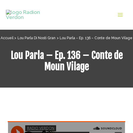
Aller
au
Mai
contenu
Men
Accueil
Lou Parla Di Nosti Gran
Lou Parla – Ep. 136 – Conte de Moun Vilage
Lou Parla – Ep. 136 – Conte de
Moun Vilage