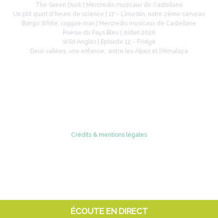
The Green Duck | Mercredis musicaux de Castellane
Un p’tit quart d’heure de science | 17 – L’intestin, notre 2ème cerveau
Bongo White, raggae man | Mercredis musicaux de Castellane
Poésie du Pays Bleu | Juillet 2026
Wild Angles | Episode 12 – Fridge
Deux vallées, une enfance : entre les Alpes et l’Himalaya
Retrouvez-nous sur
Crédits & mentions légales
© 2005 - 2026 Radio Verdon
ÉCOUTE EN DIRECT