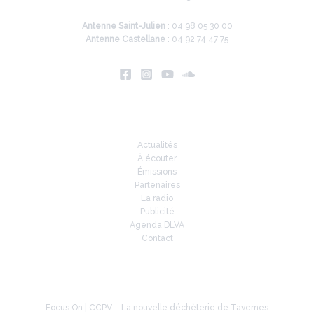
Antenne Saint-Julien
: 04 98 05 30 00
Antenne Castellane
: 04 92 74 47 75
Infos
Actualités
À écouter
Émissions
Partenaires
La radio
Publicité
Agenda DLVA
Contact
À la une
Focus On | CCPV – La nouvelle déchèterie de Tavernes