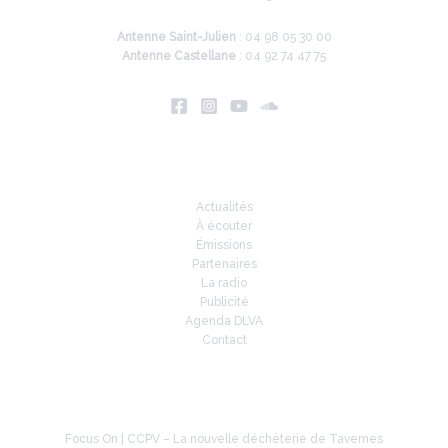
Antenne Saint-Julien
: 04 98 05 30 00
Antenne Castellane
: 04 92 74 47 75
Infos
Actualités
À écouter
Émissions
Partenaires
La radio
Publicité
Agenda DLVA
Contact
À la une
Focus On | CCPV – La nouvelle déchèterie de Tavernes