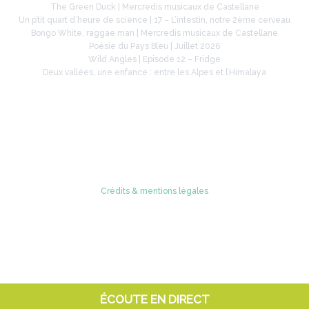
The Green Duck | Mercredis musicaux de Castellane
Un p’tit quart d’heure de science | 17 – L’intestin, notre 2ème cerveau
Bongo White, raggae man | Mercredis musicaux de Castellane
Poésie du Pays Bleu | Juillet 2026
Wild Angles | Episode 12 – Fridge
Deux vallées, une enfance : entre les Alpes et l’Himalaya
Retrouvez-nous sur
Crédits & mentions légales
© 2005 - 2026 Radio Verdon
ÉCOUTE EN DIRECT