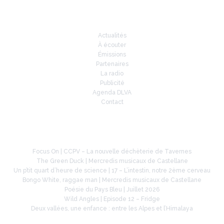
Infos
Actualités
À écouter
Émissions
Partenaires
La radio
Publicité
Agenda DLVA
Contact
À la une
Focus On | CCPV – La nouvelle déchèterie de Tavernes
The Green Duck | Mercredis musicaux de Castellane
Un p’tit quart d’heure de science | 17 – L’intestin, notre 2ème cerveau
Bongo White, raggae man | Mercredis musicaux de Castellane
Poésie du Pays Bleu | Juillet 2026
Wild Angles | Episode 12 – Fridge
Deux vallées, une enfance : entre les Alpes et l’Himalaya