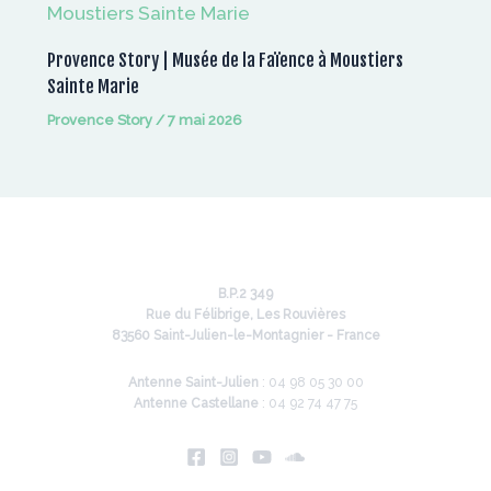
Provence Story | Musée de la Faïence à Moustiers
Sainte Marie
Provence Story
/
7 mai 2026
B.P.2 349
Rue du Félibrige, Les Rouvières
83560 Saint-Julien-le-Montagnier - France
Antenne Saint-Julien
: 04 98 05 30 00
Antenne Castellane
: 04 92 74 47 75