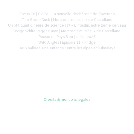
À la une
Focus On | CCPV – La nouvelle déchèterie de Tavernes
The Green Duck | Mercredis musicaux de Castellane
Un p’tit quart d’heure de science | 17 – L’intestin, notre 2ème cerveau
Bongo White, raggae man | Mercredis musicaux de Castellane
Poésie du Pays Bleu | Juillet 2026
Wild Angles | Episode 12 – Fridge
Deux vallées, une enfance : entre les Alpes et l’Himalaya
Retrouvez-nous sur
Crédits & mentions légales
© 2005 - 2026 Radio Verdon