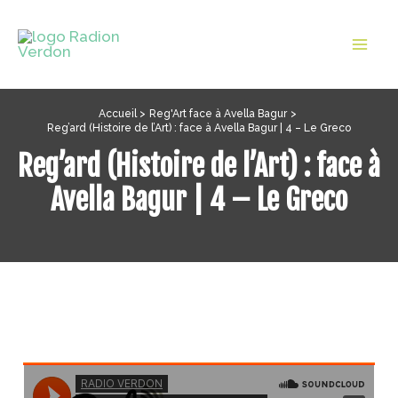
Aller
au
Mai
contenu
Men
Accueil
Reg'Art face à Avella Bagur
Reg’ard (Histoire de l’Art) : face à Avella Bagur | 4 – Le Greco
Reg’ard (Histoire de l’Art) : face à
Avella Bagur | 4 – Le Greco