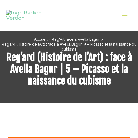
Aller
au
Mai
contenu
Men
Accueil
Reg'Art face à Avella Bagur
Reg’ard (Histoire de l’Art) : face à Avella Bagur | 5 – Picasso et la naissance du
cubisme
Reg’ard (Histoire de l’Art) : face à
Avella Bagur | 5 – Picasso et la
naissance du cubisme