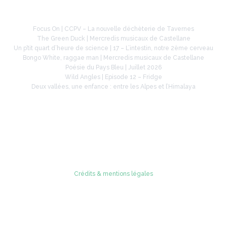
À la une
Focus On | CCPV – La nouvelle déchèterie de Tavernes
The Green Duck | Mercredis musicaux de Castellane
Un p’tit quart d’heure de science | 17 – L’intestin, notre 2ème cerveau
Bongo White, raggae man | Mercredis musicaux de Castellane
Poésie du Pays Bleu | Juillet 2026
Wild Angles | Episode 12 – Fridge
Deux vallées, une enfance : entre les Alpes et l’Himalaya
Retrouvez-nous sur
Crédits & mentions légales
© 2005 - 2026 Radio Verdon