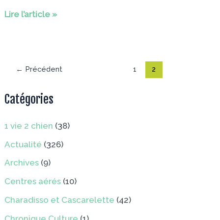
CPTS
Famille
Lire l’article »
sur
le
fil
:
←
Précédent
1
2
le
jeu
Catégories
avec
la
1 vie 2 chien
(38)
CPTS
Actualité
(326)
Archives
(9)
Centres aérés
(10)
Charadisso et Cascarelette
(42)
Chronique Culture
(1)