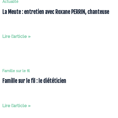
Actualité
FALIBA
La Meute : entretien avec Roxane PERRIN, chanteuse
La
Lire l’article »
Meute
:
entretien
avec
Famille sur le fil
Roxane
Famille sur le fil : le diététicien
PERRIN,
chanteuse
Famille
Lire l’article »
sur