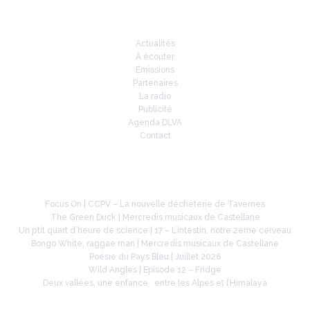
Infos
Actualités
À écouter
Émissions
Partenaires
La radio
Publicité
Agenda DLVA
Contact
À la une
Focus On | CCPV – La nouvelle déchèterie de Tavernes
The Green Duck | Mercredis musicaux de Castellane
Un p’tit quart d’heure de science | 17 – L’intestin, notre 2ème cerveau
Bongo White, raggae man | Mercredis musicaux de Castellane
Poésie du Pays Bleu | Juillet 2026
Wild Angles | Episode 12 – Fridge
Deux vallées, une enfance : entre les Alpes et l’Himalaya