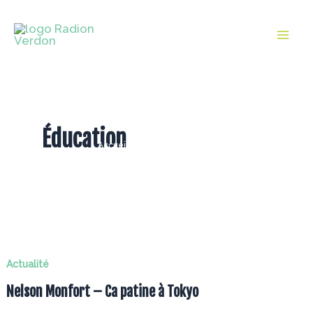
Aller
au
Mai
contenu
Men
Éducation
Accueil
Éducation
Page 2
Actualité
Nelson Monfort – Ca patine à Tokyo