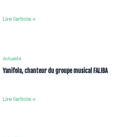
Nelson
Lire l’article »
Monfort
–
Ca
patine
Actualité
à
Yanifola, chanteur du groupe musical FALIBA
Tokyo
Yanifola,
Lire l’article »
chanteur
du
groupe
musical