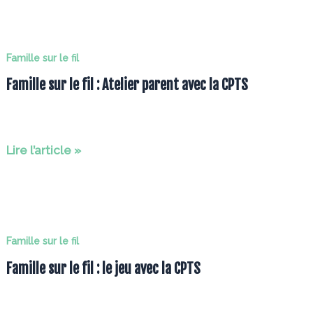
le
fil
:
Famille sur le fil
le
Famille sur le fil : Atelier parent avec la CPTS
diététicien
Famille
Lire l’article »
sur
le
fil
:
Famille sur le fil
Atelier
Famille sur le fil : le jeu avec la CPTS
parent
avec
la