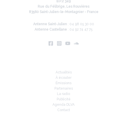
B.P.2 349
Rue du Félibrige, Les Rouvières
83560 Saint-Julien-le-Montagnier - France
Antenne Saint-Julien
: 04 98 05 30 00
Antenne Castellane
: 04 92 74 47 75
Infos
Actualités
À écouter
Émissions
Partenaires
La radio
Publicité
Agenda DLVA
Contact
À la une