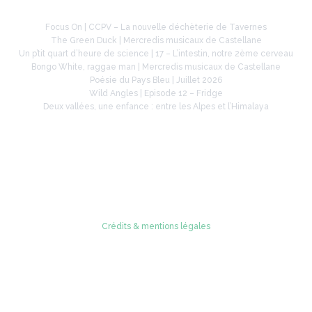
Focus On | CCPV – La nouvelle déchèterie de Tavernes
The Green Duck | Mercredis musicaux de Castellane
Un p’tit quart d’heure de science | 17 – L’intestin, notre 2ème cerveau
Bongo White, raggae man | Mercredis musicaux de Castellane
Poésie du Pays Bleu | Juillet 2026
Wild Angles | Episode 12 – Fridge
Deux vallées, une enfance : entre les Alpes et l’Himalaya
Retrouvez-nous sur
Crédits & mentions légales
© 2005 - 2026 Radio Verdon