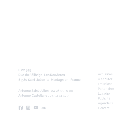
Infos
B.P.2 349
Actualités
Rue du Félibrige, Les Rouvières
À écouter
83560 Saint-Julien-le-Montagnier - France
Émissions
Partenaire
Antenne Saint-Julien
: 04 98 05 30 00
La radio
Antenne Castellane
: 04 92 74 47 75
Publicité
Agenda D
Contact