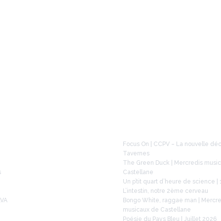
À la une
Focus On | CCPV – La nouvelle dé
Tavernes
The Green Duck | Mercredis musi
s
Castellane
Un p’tit quart d’heure de science | 
L’intestin, notre 2ème cerveau
LVA
Bongo White, raggae man | Mercre
musicaux de Castellane
Poésie du Pays Bleu | Juillet 2026