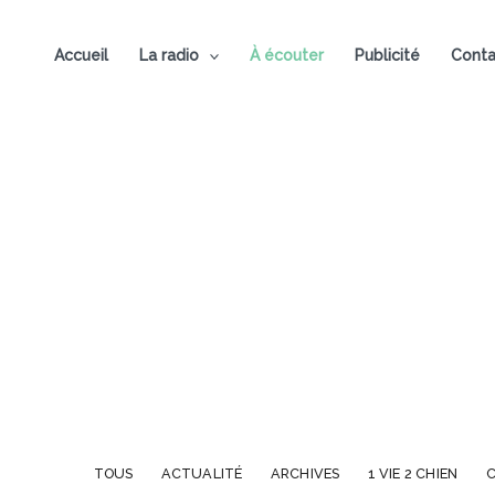
Aller
au
Accueil
La radio
À écouter
Publicité
Conta
contenu
TOUS
ACTUALITÉ
ARCHIVES
1 VIE 2 CHIEN
C