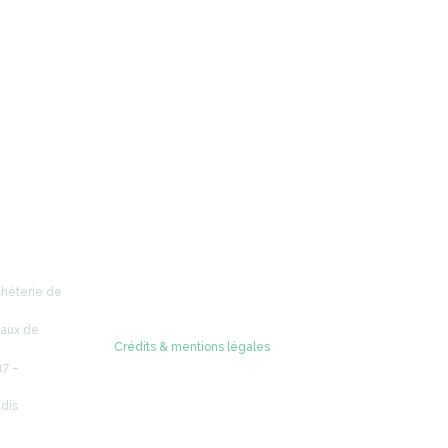
Retrouvez-nous sur
chèterie de
caux de
Crédits & mentions légales
© 2005 - 2026 Radio Verdon
17 –
dis