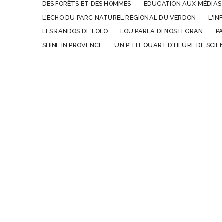
DES FORÊTS ET DES HOMMES
EDUCATION AUX MÉDIAS
L'ÉCHO DU PARC NATUREL RÉGIONAL DU VERDON
L'I
LES RANDOS DE LOLO
LOU PARLA DI NOSTI GRAN
P
SHINE IN PROVENCE
UN P'TIT QUART D'HEURE DE SCIE